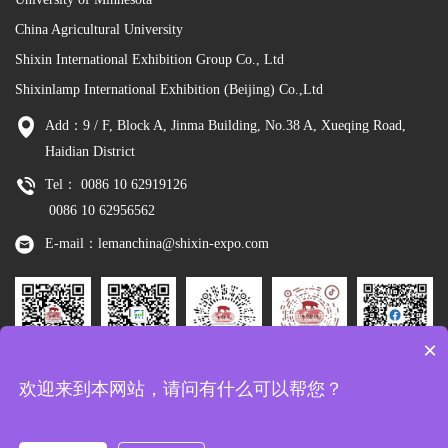
China Agricultural University
Shixin International Exhibition Group Co., Ltd
Shixinlamp International Exhibition (Beijing) Co.,Ltd
Add：9 / F, Block A, Jinma Building, No.38 A, Xueqing Road,
Haidian District
Tel： 0086 10 62919126
0086 10 62956562
E-mail：lemanchina@shixin-expo.com
×
Leman
WSE Wechat
Leman MP
Leman
Facebook
欢迎来到本网站，请问有什么可以帮您？
Wechat
Tiktok