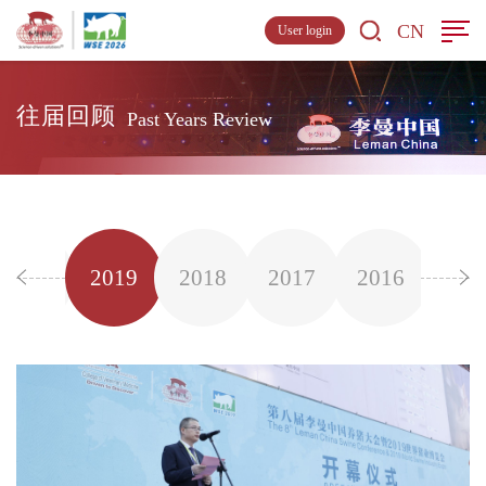
CN
User login
往届回顾
Past Years Review
2020
2019
2018
2017
2016
201