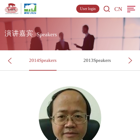
CN
User login
演讲嘉宾
Speakers
s
2014Speakers
2013Speakers