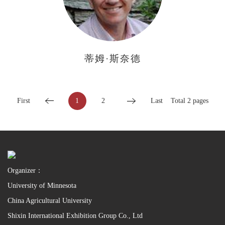
蒂姆·斯奈德
First
1
2
Last
Total 2 pages
Organizer：
University of Minnesota
China Agricultural University
Shixin International Exhibition Group Co., Ltd