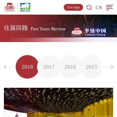
CN
User login
往届回顾
Past Years Review
2019
2018
2017
2016
2015
201