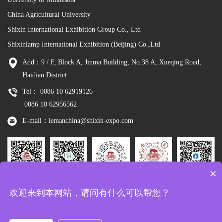
China Agricultural University
Shixin International Exhibition Group Co., Ltd
Shixinlamp International Exhibition (Beijing) Co.,Ltd
Add：9 / F, Block A, Jinma Building, No.38 A, Xueqing Road,
Haidian District
Tel： 0086 10 62919126
0086 10 62956562
E-mail：lemanchina@shixin-expo.com
×
Leman
WSE Wechat
Leman MP
Leman
Facebook
欢迎来到本网站，请问有什么可以帮您？
Wechat
Tiktok