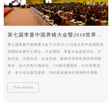
第七届李曼中国养猪大会暨2018世界猪
业博览会
第七届李曼中国养猪大会于10月19-21日首次在中原地区郑
州国际会展中心举办，大会期间，李曼大会会前论坛、大
会分会、卫星会议、企业活动、媒体活动等各项活动同期
举办，合计共有31场论坛，134场主题报告，92位专家演
讲。各大论坛座无虚席，5000多名参会代表谛听中美欧专
家报告，一起学习分享前沿技术和研究成果、交流研讨产
业政策。为行业人士提供了解非洲猪瘟、智慧养猪、最新
View details
技术、业界动向、全球发展趋势，以及拓展新兴市场的重
要契机。同期举办的世界猪业博览会展览面积达到45000平
米，展览企业512家，专业观众达到3