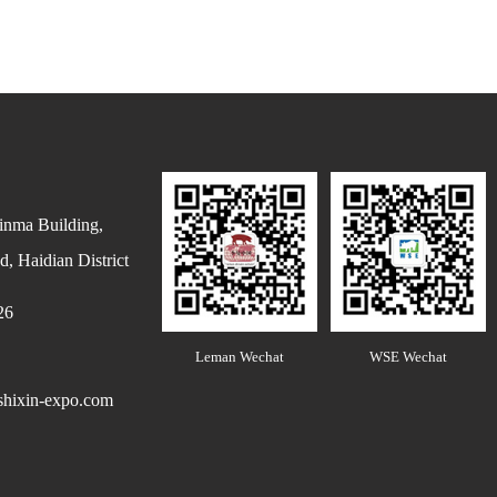
inma Building,
, Haidian District
26
Leman Wechat
WSE Wechat
hixin-expo.com