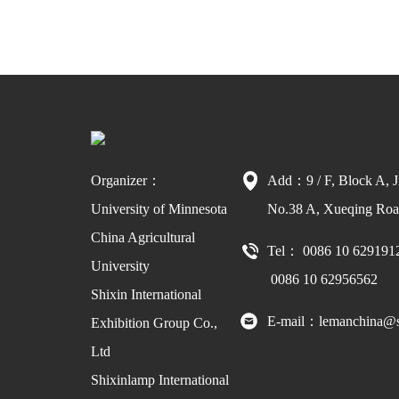
Organizer：
Add：9 / F, Block A, J
University of Minnesota
No.38 A, Xueqing Road
China Agricultural
Tel： 0086 10 629191
University
0086 10 62956562
Shixin International
E-mail：lemanchina@s
Exhibition Group Co.,
Ltd
Shixinlamp International