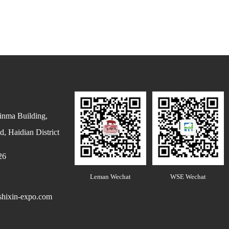
inma Building,
, Haidian District
26
Leman Wechat
WSE Wechat
hixin-expo.com