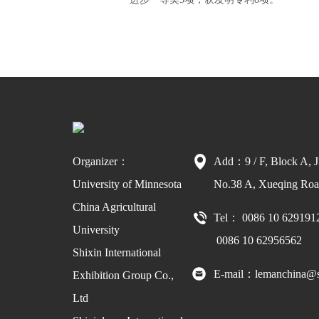
Organizer：
Add：9 / F, Block A, J
University of Minnesota
No.38 A, Xueqing Road
China Agricultural
Tel： 0086 10 629191
University
0086 10 62956562
Shixin International
E-mail：lemanchina@s
Exhibition Group Co.,
Ltd