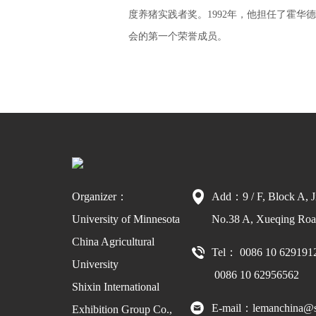
度养猪实践者奖。1992年，他担任了霍华
会的第一个荣誉成员。
Organizer：
Add：9 / F, Block A, J
University of Minnesota
No.38 A, Xueqing Road
China Agricultural
Tel： 0086 10 629191
University
0086 10 62956562
Shixin International
E-mail：lemanchina@s
Exhibition Group Co.,