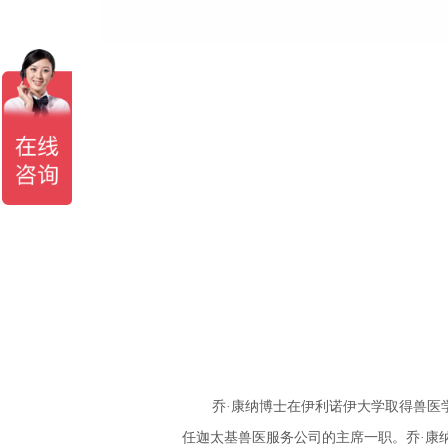
乔·康纳
博士在伊利诺伊大学取得兽医
任迦太基兽医服务公司的主席一职。
乔·康