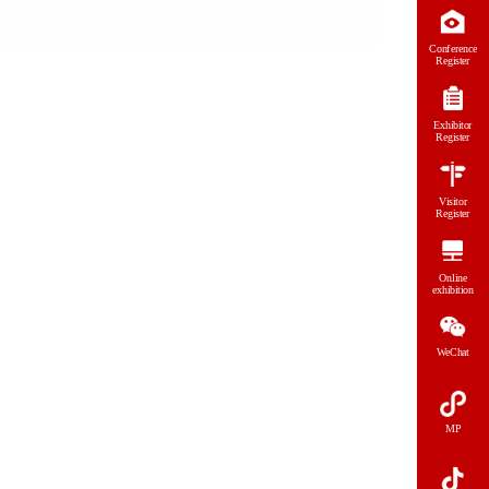
Conference
Register
Exhibitor
Register
Visitor
Register
Online
exhibition
WeChat
MP