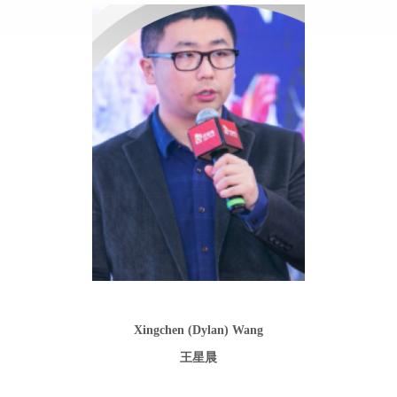
Xingchen (Dylan) Wang
王星晨