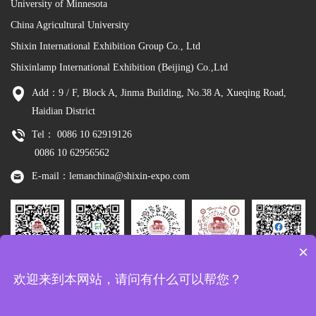
University of Minnesota
China Agricultural University
Shixin International Exhibition Group Co., Ltd
Shixinlamp International Exhibition (Beijing) Co.,Ltd
Add：9 / F, Block A, Jinma Building, No.38 A, Xueqing Road,
Haidian District
Tel： 0086 10 62919126
0086 10 62956562
E-mail：lemanchina@shixin-expo.com
×
Leman
WSE Wechat
Leman MP
Leman
Facebook
欢迎来到本网站，请问有什么可以帮您？
Wechat
Tiktok