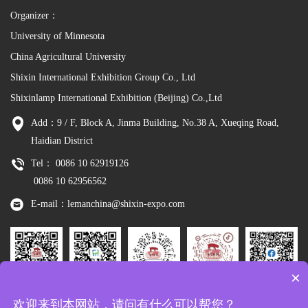
Organizer：
University of Minnesota
China Agricultural University
Shixin International Exhibition Group Co., Ltd
Shixinlamp International Exhibition (Beijing) Co.,Ltd
Add：9 / F, Block A, Jinma Building, No.38 A, Xueqing Road,
Haidian District
Tel： 0086 10 62919126
0086 10 62956562
E-mail：lemanchina@shixin-expo.com
×
Leman
WSE Wechat
Leman MP
Leman
Facebook
欢迎来到本网站，请问有什么可以帮您？