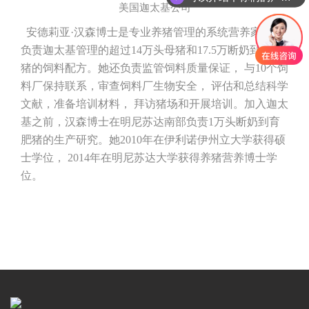
美国迦太基公司
你们是怎么收费的呢
安德莉亚·汉森博士是专业养猪管理的系统营养家。她
负责迦太基管理的超过
14
万头母猪和
17.5
万断奶到育肥
猪的饲料配方。她还负责监管饲料质量保证， 与
10
个饲
料厂保持联系，审查饲料厂生物安全， 评估和总结科学
文献，准备培训材料， 拜访猪场和开展培训。加入迦太
基之前，汉森博士在明尼苏达南部负责
1
万头断奶到育
肥猪的生产研究。她
2010
年在伊利诺伊州立大学获得硕
士学位，
2014
年在明尼苏达大学获得养猪营养博士学
位。