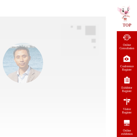
TOP
Online
Consultation
Conference
Register
Exhibitor
Register
Visitor
Register
Online
exhibition