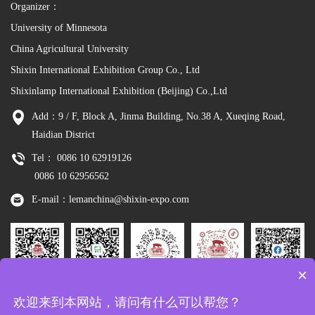
Organizer：
University of Minnesota
China Agricultural University
Shixin International Exhibition Group Co., Ltd
Shixinlamp International Exhibition (Beijing) Co.,Ltd
Add：9 / F, Block A, Jinma Building, No.38 A, Xueqing Road,
Haidian District
Tel： 0086 10 62919126
0086 10 62956562
E-mail：lemanchina@shixin-expo.com
×
Leman
WSE Wechat
Leman MP
Leman
Facebook
欢迎来到本网站，请问有什么可以帮您？
Wechat
Tiktok