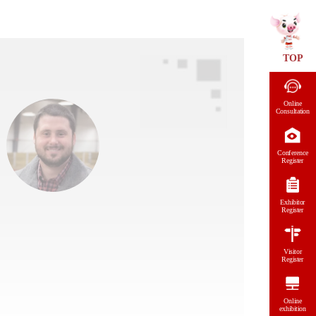
TOP
Online
Consultation
Conference
Register
Exhibitor
Register
Visitor
Register
Online
exhibition