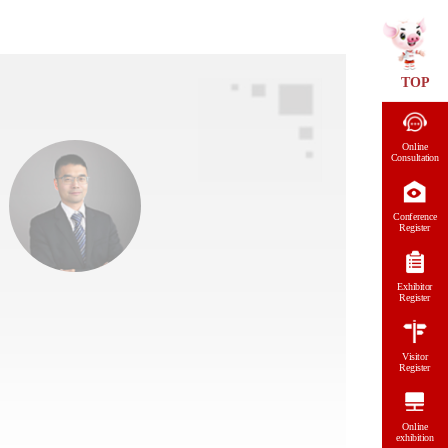
TOP
Online
Consultation
Conference
Register
Exhibitor
Register
Visitor
Register
Online
exhibition