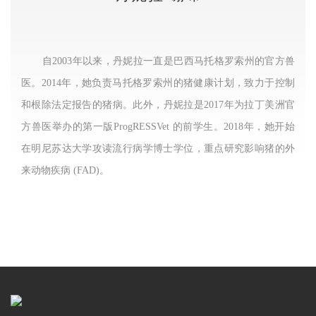
自
2003
年以来，丹妮拉一直是巴西马托格罗索州的官方兽
医。
2014
年，她负责马托格罗索州的猪健康计划，致力于控制
和根除法定报告的猪病。此外，丹妮拉是
2017
年为拉丁美洲官
方兽医举办的第一版
ProgRESSVet
的前学生。
2018
年，她开始
在明尼苏达大学攻读流行病学博士学位，重点研究影响猪的外
来动物疾病
(FAD)
。