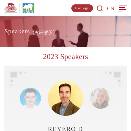
CN
User login
Speakers
演讲嘉宾
2023 Speakers
REYERO David