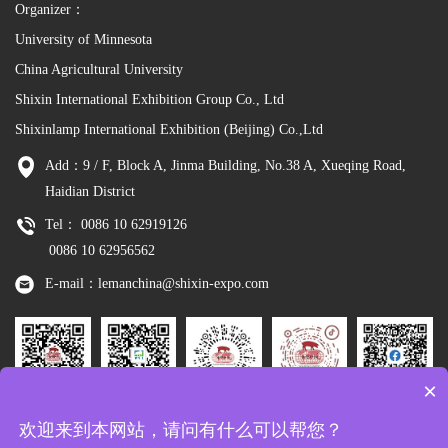
Organizer：
University of Minnesota
China Agricultural University
Shixin International Exhibition Group Co., Ltd
Shixinlamp International Exhibition (Beijing) Co.,Ltd
Add：9 / F, Block A, Jinma Building, No.38 A, Xueqing Road,
Haidian District
Tel： 0086 10 62919126
0086 10 62956562
E-mail：lemanchina@shixin-expo.com
×
Leman
WSE Wechat
Leman MP
Leman
Facebook
欢迎来到本网站，请问有什么可以帮您？
Wechat
Tiktok