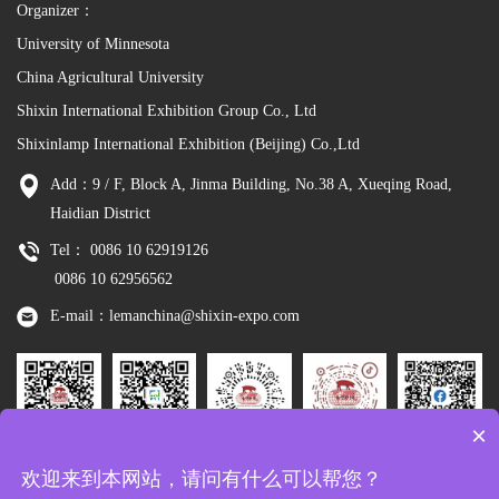
Organizer：
University of Minnesota
China Agricultural University
Shixin International Exhibition Group Co., Ltd
Shixinlamp International Exhibition (Beijing) Co.,Ltd
Add：9 / F, Block A, Jinma Building, No.38 A, Xueqing Road,
Haidian District
Tel： 0086 10 62919126
0086 10 62956562
E-mail：lemanchina@shixin-expo.com
×
Leman
WSE Wechat
Leman MP
Leman
Facebook
欢迎来到本网站，请问有什么可以帮您？
Wechat
Tiktok