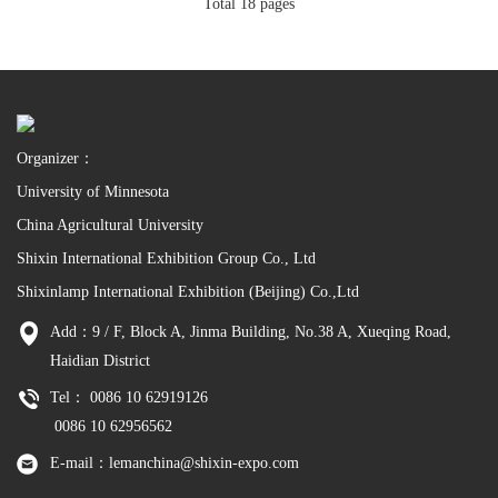
Total 18 pages
Organizer：
University of Minnesota
China Agricultural University
Shixin International Exhibition Group Co., Ltd
Shixinlamp International Exhibition (Beijing) Co.,Ltd
Add：9 / F, Block A, Jinma Building, No.38 A, Xueqing Road,
Haidian District
Tel： 0086 10 62919126
0086 10 62956562
E-mail：lemanchina@shixin-expo.com