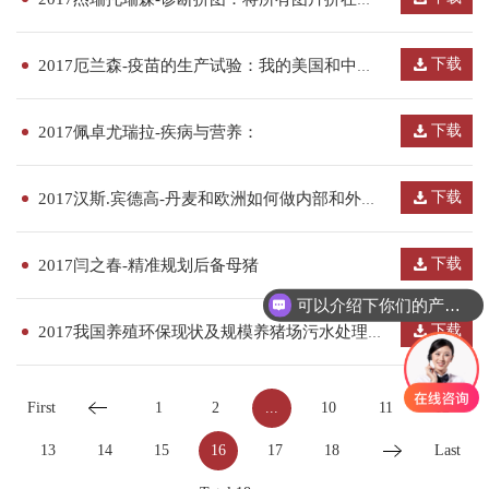
下载
2017厄兰森-疫苗的生产试验：我的美国和中国经验
下载
2017佩卓尤瑞拉-疾病与营养：
下载
2017汉斯.宾德高-丹麦和欧洲如何做内部和外部生物安全
下载
2017闫之春-精准规划后备母猪
可以介绍下你们的产品么
下载
2017我国养殖环保现状及规模养猪场污水处理案例分享-韩芳祖
First
1
2
...
10
11
12
13
14
15
16
17
18
Last