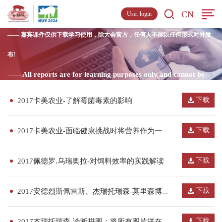
下载中心
Download
CN
User login
—— 嘉宾课件仅供下载学习使用，除大会官方，任何人不能以任何形式对外发
布!
——All reports are for learning purposes only and cannot be
distributed or commercialised.
下载
2017卡美农业-了解霉菌毒素的影响
下载
2017卡美农业-面临健康挑战时将营养作为一个工具
下载
2017佩德罗.乌瑞奥拉-对饲料效率的实践解读
下载
2017安德烈斯佩雷斯、杰瑞托瑞森-莫里森博士的猪健康监测项目对美国猪健康的监测......
下载
2017杰瑞托瑞森-诊断拼图：将所有图片拼在一起