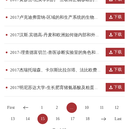
下载
2017卢克迪弗雷纳-区域的和生产系统的生物安全方法
下载
2017汉斯.宾德高-丹麦和欧洲如何做内部和外部生物安全
下载
2017-理查德富切兰-兽医诊断实验室的角色和案例分析
下载
2017杰瑞托瑞森、卡尔斯比拉尔塔、法比欧费洛奇-猪场中PRRS和PED的诊断策略......
下载
2017明尼苏达大学-生长肥育猪氨基酸及粗蛋白需要量
First
1
2
...
10
11
12
13
14
15
16
17
18
Last