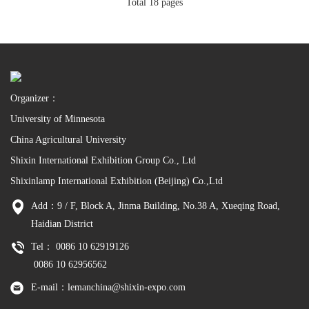
Total 18 pages
Organizer：
University of Minnesota
China Agricultural University
Shixin International Exhibition Group Co., Ltd
Shixinlamp International Exhibition (Beijing) Co.,Ltd
Add：9 / F, Block A, Jinma Building, No.38 A, Xueqing Road,
Haidian District
Tel： 0086 10 62919126
0086 10 62956562
E-mail：lemanchina@shixin-expo.com