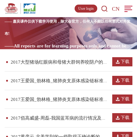
下载中心
Download
CN
User login
—— 嘉宾课件仅供下载学习使用，除大会官方，任何人不能以任何形式对外发
布!
——All reports are for learning purposes only and cannot be
distributed or commercialised.
下载
2017大型猪场红眼病和母猪大群饲养咬阴户的调查（下）
下载
2017王爱国_勃林格_猪肺炎支原体感染链标准介绍（上）
下载
2017王爱国_勃林格_猪肺炎支原体感染链标准介绍（下）
下载
2017佰高威盛-周磊-我国蓝耳病的流行情况及防控策略
下载
2017黄彦云-北美学到的一些取得正确诊断的有益思路