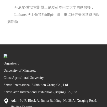
丹尼尔·林哈雷斯博士是爱荷华州立大学的副教授，
Linhares博士领导FeidEpi小组，重点研究美国猪群的疾
病活动
Organizer：
University of Minnesota
China Agricultural University
Shixin International Exhibition Group Co., Ltd
Shixinlamp International Exhibition (Beijing) Co.,Ltd
Add：9 / F, Block A, Jinma Building, No.38 A, Xueqing Road,
Haidian District