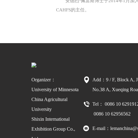
安德烈·佩雷斯博士于2014年1月
CAHFS的主任。
Organizer：
Add：9 / F, Block A, J
University of Minnesota
No.38 A, Xueqing Road
China Agricultural
Tel： 0086 10 629191
University
0086 10 62956562
Shixin International
E-mail：lemanchina@s
Exhibition Group Co.,