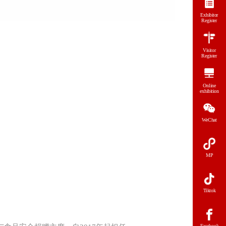
Exhibitor
Register
Visitor
Register
Online
exhibition
WeChat
MP
Tiktok