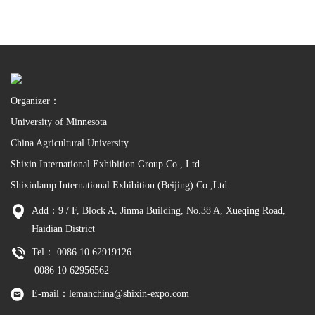
Organizer：
University of Minnesota
China Agricultural University
Shixin International Exhibition Group Co., Ltd
Shixinlamp International Exhibition (Beijing) Co.,Ltd
Add：9 / F, Block A, Jinma Building, No.38 A, Xueqing Road,
Haidian District
Tel： 0086 10 62919126
0086 10 62956562
E-mail：lemanchina@shixin-expo.com