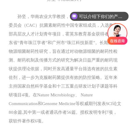
可以介绍下你们的产品么
孙坚，华南农业大学教授，博士生导师,国际食品法典
委员会（CAC）抗菌素耐药性中国专家组成员，入选教育
部高层次人才计划青年项目，霍英东教育基金获得者，广
东省“青年珠江学者”和广州市“珠江科技新星”。长期从事动
物源细菌耐药性研究，旨在通过对动物源细菌的耐药性检
测、耐药机制及传播方式的研究为解决日益严重的耐药现
状提供理论依据，同时开发高通量平台筛选有效的抗生素
佐剂，进一步为克服耐药菌提供有效的防控策略。近年来
主持国家自然科学基金和十三五重点研发计划子课题等科
研项目4项。在Nature Microbiology、 Nature
Communication和Genome Medicine等权威期刊发表SCI论文
80余篇,其中第一或者通讯作者56篇。授权发明专利7项，
获软件著作权6项。