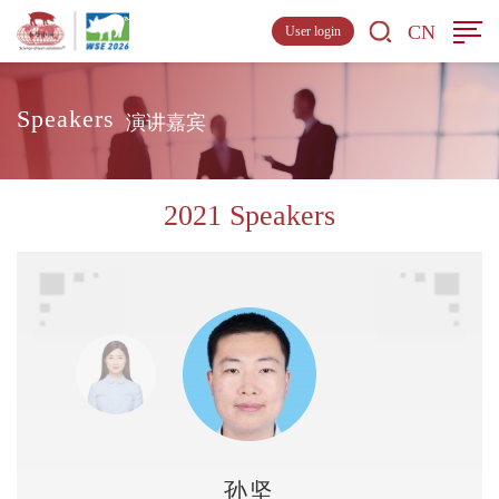
CN
User login
Speakers
演讲嘉宾
2021 Speakers
孙坚