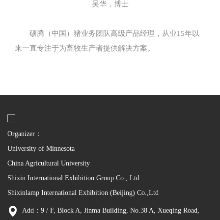
吴华，博士
硕腾（中国）猪业务团队高级产品经理，从业15年以
来一直专注于为畜牧生产者提供解决方案。
Organizer：
University of Minnesota
China Agricultural University
Shixin International Exhibition Group Co., Ltd
Shixinlamp International Exhibition (Beijing) Co.,Ltd
Add：9 / F, Block A, Jinma Building, No.38 A, Xueqing Road,