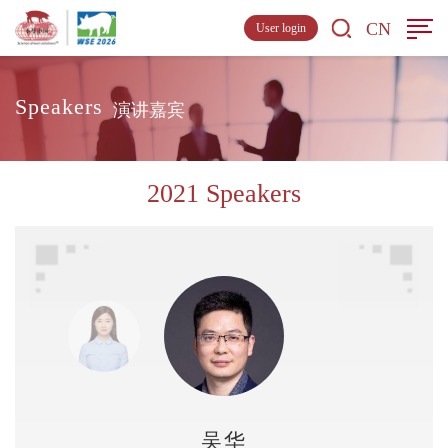
CN
User login
Speakers
演讲嘉宾
2021 Speakers
吴华