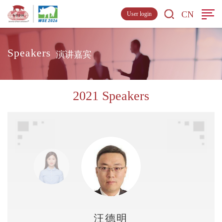
CN
User login
Speakers
演讲嘉宾
2021 Speakers
汪德明