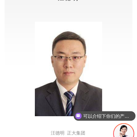
可以介绍下你们的产品么
汪德明 正大集团