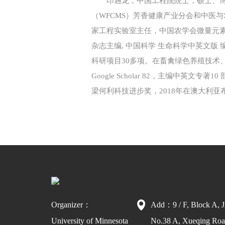
印遇龙，中国工程院院士，硕士、
（WFCMS）芳香健康产业分会和中医
家工程实验室主任，中国农学会微量元素与食
杂志主编, 中国科学 生命科学中英文版 编委
科研项目30多项。在畜禽绿色养殖技术、非
Google Scholar 82，主编中
梁何利科技进步奖，2018年在澳大利亚布里斯班举
Organizer：
Add：9 / F, Block A, J
University of Minnesota
No.38 A, Xueqing Road