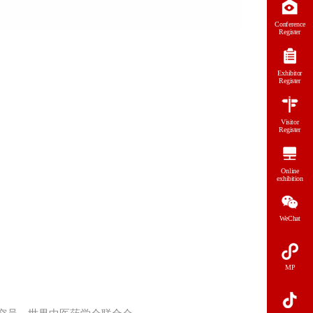
Conference
Register
Exhibitor
Register
Visitor
Register
Online
exhibition
WeChat
MP