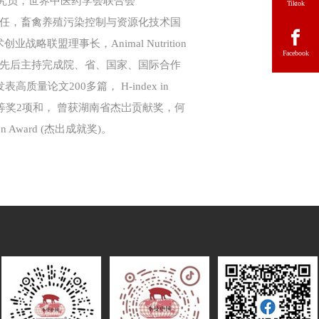
究员，世界中医药学会联合会
Tiktok
主任，畜禽养殖污染控制与资源化技术国
理事长，Animal Nutrition
Facebook
养殖研究，先后主持完成院、省、国家、国际合作
文200多篇， H-index in
奖二等奖2项和， 曾获湖南省杰岀贡献奖，何
 Award (杰出成就奖)。