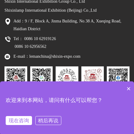
Shixin International Exhibition Group Co., Ltd
Shixinlamp International Exhibition (Beijing) Co.,Ltd
Add：9 / F, Block A, Jinma Building, No.38 A, Xueqing Road,
Haidian District
Tel： 0086 10 62919126
0086 10 62956562
E-mail：lemanchina@shixin-expo.com
×
Leman
WSE Wechat
Leman MP
Leman
Facebook
欢迎来到本网站，请问有什么可以帮您？
Wechat
Tiktok
现在咨询
稍后再说
Copyright：Shixinlamp International Exhibition (Beijing) Co.,Ltd
京ICP备
10048344号-8