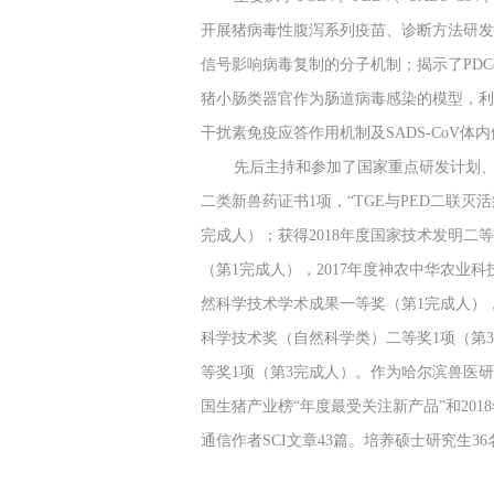
开展猪病毒性腹泻系列疫苗、诊断方法研发
信号影响病毒复制的分子机制；揭示了PD
猪小肠类器官作为肠道病毒感染的模型，利用
干扰素免疫应答作用机制及SADS-Co
先后主持和参加了国家重点研发计划、国
二类新兽药证书1项，“TGE与PED二联灭
完成人）；获得2018年度国家技术发明二等
（第1完成人），2017年度神农中华农业科
然科学技术学术成果一等奖（第1完成人），
科学技术奖（自然科学类）二等奖1项（第3
等奖1项（第3完成人）。作为哈尔滨兽医研
国生猪产业榜“年度最受关注新产品”和2018
通信作者SCI文章43篇。培养硕士研究生3