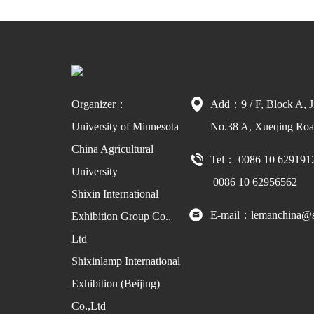
Organizer：
Add：9 / F, Block A, J
University of Minnesota
No.38 A, Xueqing Road
China Agricultural
Tel： 0086 10 629191
University
0086 10 62956562
Shixin International
E-mail：lemanchina@s
Exhibition Group Co.,
Ltd
Shixinlamp International
Exhibition (Beijing)
Co.,Ltd