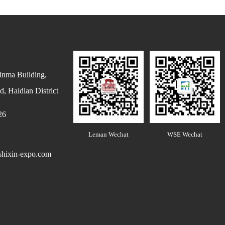
inma Building,
, Haidian District
26
Leman Wechat
WSE Wechat
hixin-expo.com