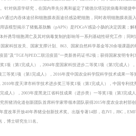
。针对病原学研究，在国内率先分离和鉴定了猪德尔塔冠状病毒和猪捷申病
CoV通过内吞体途径和细胞膜表面途径感染靶细胞，同时表明细胞膜表面
该模型揭示了猪氨基肽酶（pAPN）是PDCoV感染小肠的决定因素；解
V体内体外诱导细胞凋亡及其对病毒复制的影响等一系列基础性研究工作；同
家科技攻关、国家支撑计划、863、国家自然科学基金等20余项课题的研究。
活疫苗”及“TGE与PED二联活疫苗”一类新兽药证书2项；获得国家发明专
奖1项（第1完成人），2004年度国家科技进步二等奖1项（第3完成人），
技三等奖1项（第1完成人），2016年度中国农业科学院科学技术成果一等奖
2010年度天津市科学技术进步奖三等奖1项（第1完成人），中国专利优秀
完成人），2003年度黑龙江省科技成果（进步类）一等奖1项（第3完成人
究所猪消化道创新团队首席科学家带领本团队获得2015年度农业农村部创
年度改革开放40年养猪业创新技术奖。出版专著14部，在JVI，JBC，EM
6名，博士研究生11名。