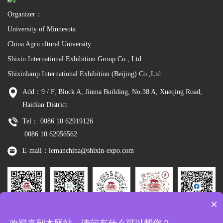
Organizer：
University of Minnesota
China Agricultural University
Shixin International Exhibition Group Co., Ltd
Shixinlamp International Exhibition (Beijing) Co.,Ltd
Add：9 / F, Block A, Jinma Building, No.38 A, Xueqing Road,
Haidian District
Tel： 0086 10 62919126
0086 10 62956562
E-mail：lemanchina@shixin-expo.com
×
Leman
WSE Wechat
Leman MP
Leman
Facebook