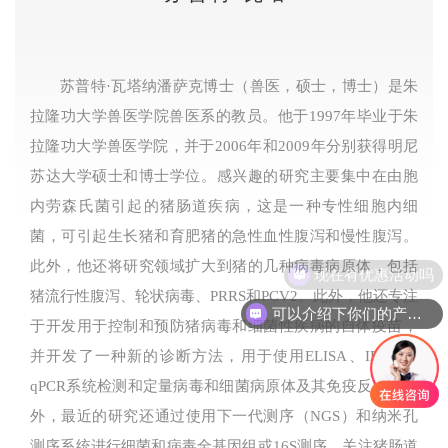
苏普特·瓦塔纳潘萨克博士（兽医，硕士，博士）是朱
拉隆功大学兽医学院兽医系的教员。他于1997年毕业于朱
拉隆功大学兽医学院，并于2006年和2009年分别获得明尼
苏达大学硕士和博士学位。感兴趣的研究主要集中在由胞
内劳森氏菌引起的猪肠道疾病，这是一种专性细胞内细
菌，可引起生长猪和育肥猪的急性血性腹泻和慢性腹泻。
此外，他还将研究领域扩大到猪的几种病毒病原体，包括
现在有优惠活动吗
猪流行性腹泻、轮状病毒、PRRS和PCV2。此外，他还专注
可以介绍下你们的产品么
于开发用于控制和预防猪病毒和细菌性疾病的自体疫苗，
并开发了一种新的诊断方法，用于使用ELISA、IPMA和
qPCR系统检测和定量病毒和细菌病原体及其免疫反应。此
外，最近的研究还通过使用下一代测序（NGS）和纳米孔
测序系统进行细菌和病毒全基因组或16S测序，关注猪肠道