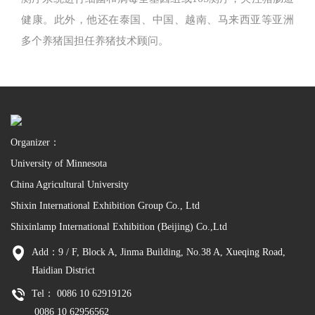
健康。此外，他还在泰国、中国、越南、马来西亚等亚洲
多个养猪国担任养猪技术顾问。
Organizer：
University of Minnesota
China Agricultural University
Shixin International Exhibition Group Co., Ltd
Shixinlamp International Exhibition (Beijing) Co.,Ltd
Add：9 / F, Block A, Jinma Building, No.38 A, Xueqing Road,
Haidian District
Tel： 0086 10 62919126
0086 10 62956562