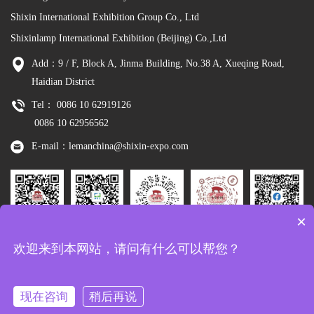
Shixin International Exhibition Group Co., Ltd
Shixinlamp International Exhibition (Beijing) Co.,Ltd
Add：9 / F, Block A, Jinma Building, No.38 A, Xueqing Road,
Haidian District
Tel： 0086 10 62919126
0086 10 62956562
E-mail：lemanchina@shixin-expo.com
×
Leman
WSE Wechat
Leman MP
Leman
Facebook
欢迎来到本网站，请问有什么可以帮您？
Wechat
Tiktok
现在咨询
稍后再说
Copyright：Shixinlamp International Exhibition (Beijing) Co.,Ltd
京ICP备
10048344号-8