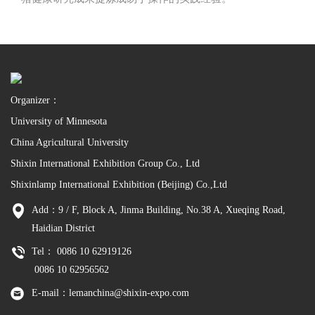
Organizer：
University of Minnesota
China Agricultural University
Shixin International Exhibition Group Co., Ltd
Shixinlamp International Exhibition (Beijing) Co.,Ltd
Add：9 / F, Block A, Jinma Building, No.38 A, Xueqing Road,
Haidian District
Tel： 0086 10 62919126
0086 10 62956562
E-mail：lemanchina@shixin-expo.com