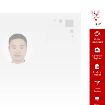
TOP
Online
Consultation
Conference
Register
Exhibitor
Register
Visitor
Register
Online