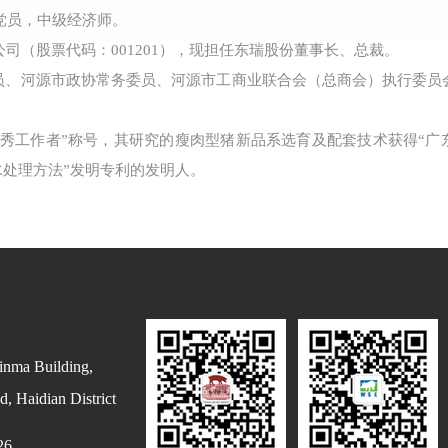
共党员，中级经济师。
公司（股票代码：001201），现担任东瑞股份董事长、总裁。
员、河源市政协常务委员、河源市工商业联合会（总商会）执行委员
。
秀工作者”称号，其研究的瘦肉型猪新品系选育及配套技术获得“广
水处理方法”发明专利的发明人。
inma Building,
, Haidian District
26