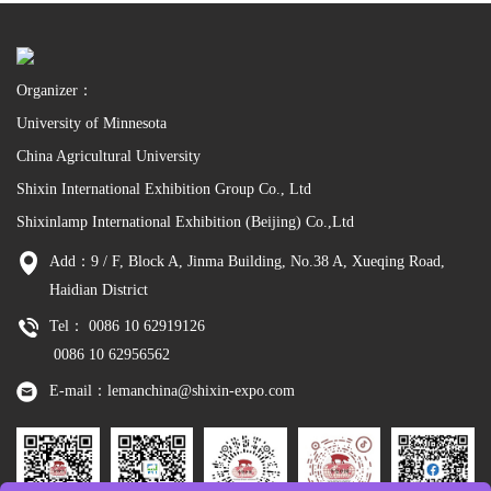
Organizer：
University of Minnesota
China Agricultural University
Shixin International Exhibition Group Co., Ltd
Shixinlamp International Exhibition (Beijing) Co.,Ltd
Add：9 / F, Block A, Jinma Building, No.38 A, Xueqing Road,
Haidian District
Tel： 0086 10 62919126
0086 10 62956562
E-mail：lemanchina@shixin-expo.com