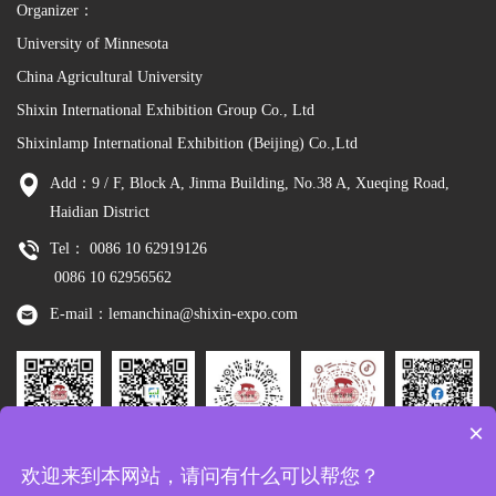
Organizer：
University of Minnesota
China Agricultural University
Shixin International Exhibition Group Co., Ltd
Shixinlamp International Exhibition (Beijing) Co.,Ltd
Add：9 / F, Block A, Jinma Building, No.38 A, Xueqing Road,
Haidian District
Tel： 0086 10 62919126
0086 10 62956562
E-mail：lemanchina@shixin-expo.com
×
Leman
WSE Wechat
Leman MP
Leman
Facebook
欢迎来到本网站，请问有什么可以帮您？
Wechat
Tiktok