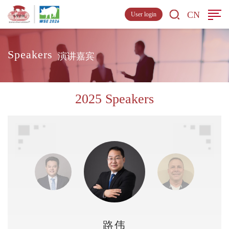
CN
User login
Speakers
演讲嘉宾
2025 Speakers
路伟