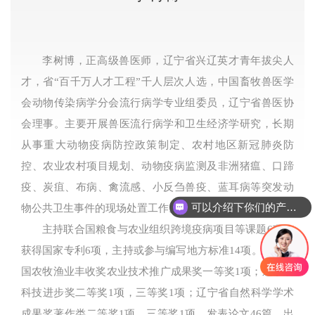
李树博，正高级兽医师，辽宁省兴辽英才青年拔尖人
才，省“百千万人才工程”千人层次人选，中国畜牧兽医学
会动物传染病学分会流行病学专业组委员，辽宁省兽医协
会理事。主要开展兽医流行病学和卫生经济学研究，长期
从事重大动物疫病防控政策制定、农村地区新冠肺炎防
控、农业农村项目规划、动物疫病监测及非洲猪瘟、口蹄
疫、炭疽、布病、禽流感、小反刍兽疫、蓝耳病等突发动
可以介绍下你们的产品么
物公共卫生事件的现场处置工作。
主持联合国粮食与农业组织跨境疫病项目等课题6项。
获得国家专利6项，主持或参与编写地方标准14项。获得全
国农牧渔业丰收奖农业技术推广成果奖一等奖1项；辽宁省
科技进步奖二等奖1项，三等奖1项；辽宁省自然科学学术
成果奖著作类二等奖1项，三等奖1项。发表论文46篇，出