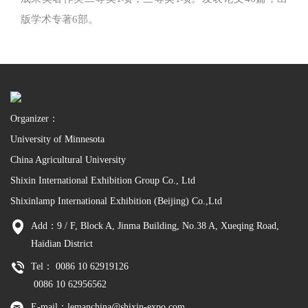
版学术专著6部。
Organizer：
University of Minnesota
China Agricultural University
Shixin International Exhibition Group Co., Ltd
Shixinlamp International Exhibition (Beijing) Co.,Ltd
Add：9 / F, Block A, Jinma Building, No.38 A, Xueqing Road,
Haidian District
Tel： 0086 10 62919126
0086 10 62956562
E-mail：lemanchina@shixin-expo.com