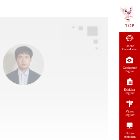
TOP
Online
Consultation
Conference
Register
Exhibitor
Register
Visitor
Register
Online
exhibition