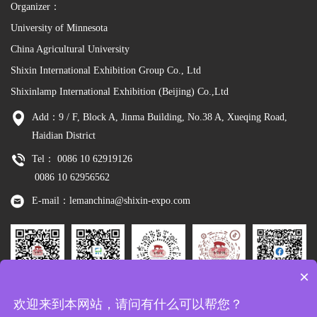
Organizer：
University of Minnesota
China Agricultural University
Shixin International Exhibition Group Co., Ltd
Shixinlamp International Exhibition (Beijing) Co.,Ltd
Add：9 / F, Block A, Jinma Building, No.38 A, Xueqing Road,
Haidian District
Tel： 0086 10 62919126
0086 10 62956562
E-mail：lemanchina@shixin-expo.com
×
Leman
WSE Wechat
Leman MP
Leman
Facebook
欢迎来到本网站，请问有什么可以帮您？
Wechat
Tiktok