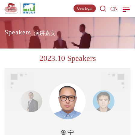
CN
User login
Speakers
演讲嘉宾
2023.10 Speakers
鲁宁