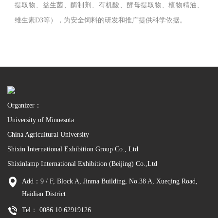
提取物、益生菌、酶制剂、有机酸、酵母提取物、植物精油、
维生素
D3
等），为安全饲料的研发和推广提供科学依据。
Organizer：
University of Minnesota
China Agricultural University
Shixin International Exhibition Group Co., Ltd
Shixinlamp International Exhibition (Beijing) Co.,Ltd
Add：9 / F, Block A, Jinma Building, No.38 A, Xueqing Road,
Haidian District
Tel： 0086 10 62919126