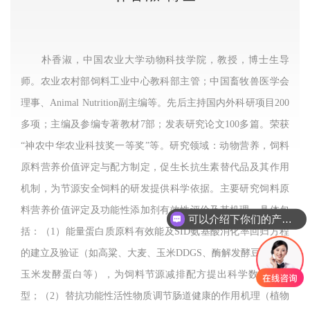
朴香淑，中国农业大学动物科技学院，教授，博士生导
师。农业农村部饲料工业中心教科部主管；中国畜牧兽医学会
理事、
Animal Nutrition
副主编等。先后主持国内外科研项目
200
多项；主编及参编专著教材
7
部；发表研究论文
100
多篇。荣获
“神农中华农业科技奖一等奖”等。研究领域：动物营养，饲料
原料营养价值评定与配方制定，促生长抗生素替代品及其作用
机制，为节源安全饲料的研发提供科学依据。主要研究饲料原
料营养价值评定及功能性添加剂有效性评价及其机理。具体包
可以介绍下你们的产品么
括：（
1
）能量蛋白质原料有效能及
SID
氨基酸消化率回归方程
的建立及验证（如高粱、大麦、玉米
DDGS
、酶解发酵豆粕，及
玉米发酵蛋白等），为饲料节源减排配方提出科学数据和模
型；（
2
）替抗功能性活性物质调节肠道健康的作用机理（植物