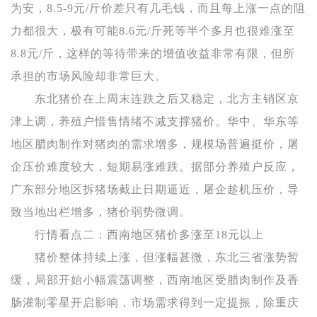
为安，8.5-9元/斤价差只有几毛钱，而且每上涨一点的阻
力都很大，极有可能8.6元/斤死等半个多月也很难涨至
8.8元/斤，这样的等待带来的增值收益非常有限，但所
承担的市场风险却非常巨大。
东北猪价在上周末连跌之后又稳定，北方主销区京
津上调，养殖户惜售情绪不减支撑猪价。华中、华东等
地区腊肉制作对猪肉的需求增多，规模场普遍挺价，屠
企压价难度较大，短期易涨难跌。据部分养殖户反应，
广东部分地区拆猪场截止日期逼近，屠企趁机压价，导
致当地出栏增多，猪价弱势微调。
行情看点二：西南地区猪价多涨至18元以上
猪价整体持续上涨，但涨幅甚微，东北三省涨势暂
缓，局部开始小幅震荡调整，西南地区受腊肉制作及香
肠灌制零星开启影响，市场需求得到一定提振，除重庆