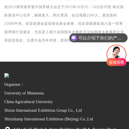
的
2015
第四届李曼中国养猪大会定于
2015
年
10
月
12
－
14
日在中国
·
南京国
际展览中心召开，规模更大，档次更高，会议规模
2500
人，展览面积
21000
平米。欢迎老朋友提前报名参会参展，也欢迎新朋友加入这一世界
现在有优惠活动吗
级养猪行业盛会，尤其是上届大会因报名太晚而无法如期参会参展的企业
可以介绍下你们的产品么
请提前报名。
沿袭大会历年举措，提前报名有优惠。
Organizer：
University of Minnesota
China Agricultural University
Shixin International Exhibition Group Co., Ltd
Shixinlamp International Exhibition (Beijing) Co.,Ltd