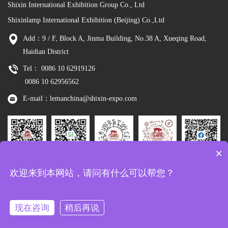
Shixin International Exhibition Group Co., Ltd
Shixinlamp International Exhibition (Beijing) Co.,Ltd
Add：9 / F, Block A, Jinma Building, No.38 A, Xueqing Road,
Haidian District
Tel： 0086 10 62919126
0086 10 62956562
E-mail：lemanchina@shixin-expo.com
×
Leman
WSE Wechat
Leman MP
Leman
Facebook
欢迎来到本网站，请问有什么可以帮您？
Wechat
Tiktok
现在咨询
稍后再说
Copyright：Shixinlamp International Exhibition (Beijing) Co.,Ltd
京ICP备
10048344号-8