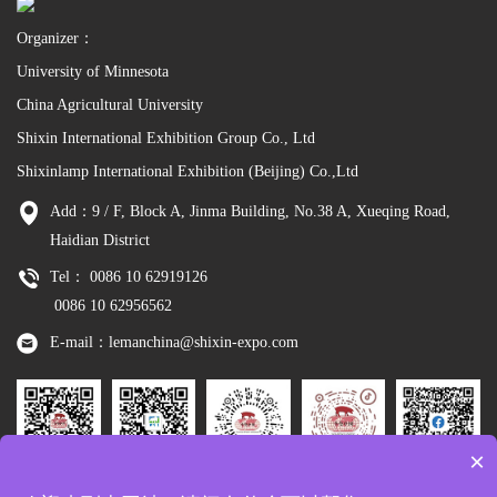
Organizer：
University of Minnesota
China Agricultural University
Shixin International Exhibition Group Co., Ltd
Shixinlamp International Exhibition (Beijing) Co.,Ltd
Add：9 / F, Block A, Jinma Building, No.38 A, Xueqing Road,
Haidian District
Tel： 0086 10 62919126
0086 10 62956562
E-mail：lemanchina@shixin-expo.com
×
Leman
WSE Wechat
Leman MP
Leman
Facebook