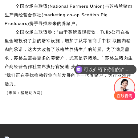
全国农场主联盟
(National Farmers Union)
与苏格兰猪肉
生产商经营合作社
(marketing co-op Scottish Pig
Producers)
携手寻找未来的养猪户。
全国农场主联盟称：
“
由于英镑表现疲软，
Tulip
公司在布
里金城投资了新的屠宰设施，增加了从零售商手中获 取国内猪
肉的承诺，这大大改善了苏格兰养猪生产的前景。为了满足需
求，苏格兰需要更多的养猪户，尤其是养猪场。
”
苏格兰猪肉生
产商经营合作社首席执行官安迪
·
麦高文
(Andy McGowan)
说：
可以介绍下你们的产品么
“
我们正在寻找推动行业向前发展的下一代养猪户，为行业灌注
活力。
（来源：猪场动力网）