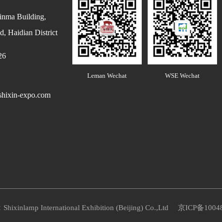
inma Building,
, Haidian District
26
Leman Wechat
WSE Wechat
hixin-expo.com
Shixinlamp International Exhibition (Beijing) Co.,Ltd
京ICP备1004