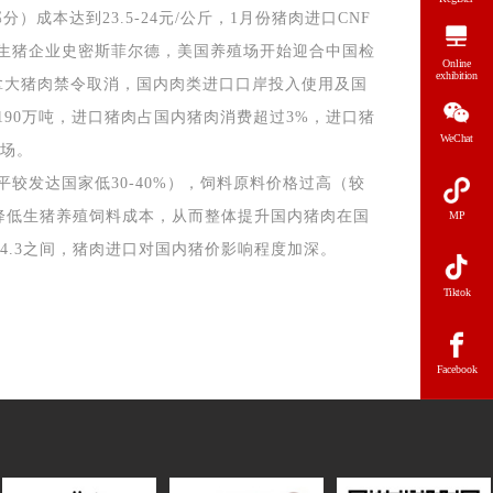
部分）成本达到
23.5-24
元
/
公斤，
1
月份猪肉进口
CNF
生猪企业史密斯菲尔德，美国养殖场开始迎合中国检
Online
exhibition
拿大猪肉禁令取消，国内肉类进口口岸投入使用及国
190
万吨，进口猪肉占国内猪肉消费超过
3%
，进口猪
WeChat
场。
平较发达国家低
30-40%
），饲料原料价格过高（较
降低生猪养殖饲料成本，从而整体提升国内猪肉在国
MP
-4.3
之间，猪肉进口对国内猪价影响程度加深。
Tiktok
Facebook