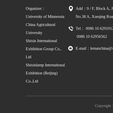
Organizer：
Add：9 / F, Block A, J
University of Minnesota
No.38 A, Xueqing Road
China Agricultural
Tel： 0086 10 629191
University
0086 10 62956562
Shixin International
E-mail：lemanchina@s
Exhibition Group Co.,
Ltd
Shixinlamp International
Exhibition (Beijing)
Co.,Ltd
Copyright：