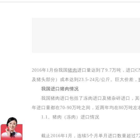
2016
年
1
月份我国
猪肉
进口量达到了
9.7
万吨，进口
C
及猪头部分）成本达到
23.5-24
元
/
公斤。巨大价差，
我国进口猪肉情况
我国猪肉进口包括了冻肉进口及猪杂碎进口，其
年进口量都在
70-90
万吨之间，近两年均在
80
万吨左
1.1
、猪肉（冻肉）进口情况
截止
2016
年
1
月，连续
5
个月单月进口数量超过
7