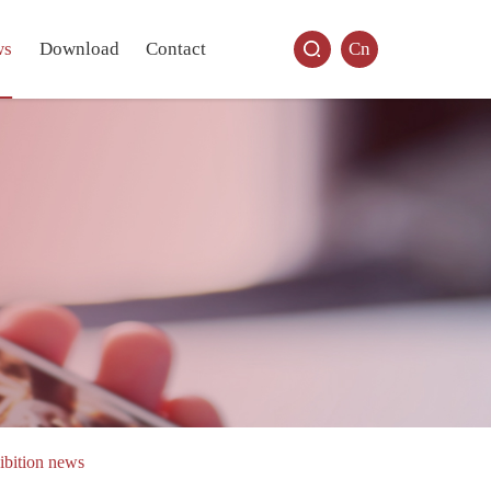
ws
Download
Contact
Cn
ibition news