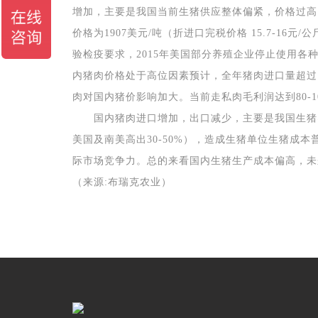
增加，主要是我国当前生猪供应整体偏紧，价格过高
价格为
1907
美元
/
吨（折进口完税价格
15.7-16
元
/
公
验检疫要求，
2015
年美国部分养殖企业停止使用各
内猪肉价格处于高位因素预计，全年猪肉进口量超过
肉对国内猪价影响加大。当前走私肉毛利润达到
80-
国内猪肉进口增加，出口减少，主要是我国生猪
美国及南美高出
30-50%
），造成生猪单位生猪成本
际市场竞争力。总的来看国内生猪生产成本偏高，未
（来源
:
布瑞克农业）