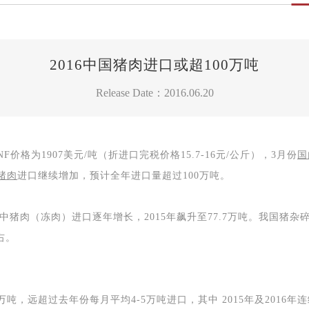
2016中国猪肉进口或超100万吨
Release Date：2016.06.20
NF
价格为
1907
美元
/
吨（折进口完税价格
15.7-16
元
/
公斤），
3
月份
国
猪肉
进口继续增加，预计全年进口量超过
100
万吨。
中猪肉（冻肉）进口逐年增长，
2015
年飙升至
77.7
万吨。我国猪杂
右。
万吨，远超过去年份每月平均
4-5
万吨进口，其中
2015
年及
2016
年连