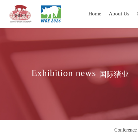
Home
About Us
Exhibition news
国际猪业
Conference