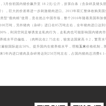
，
3
月份初国内猪价飙升至
18.2
元
/
公斤，折算白条（含杂碎及猪头
斤），巨大的价差将进一步刺激猪肉进口。
2013
年双汇整体收购美国
种类型
“
瘦肉精
”
使用，意在抢占中国市场，整个
2016
年随着美国和加
100
万吨，另外猪肉（杂碎）进口在
85
万吨左右，全年猪肉进口达到
100%
，利润空间足够诱发走私肉行为，走私肉也可能影响国内猪肉市
养殖水平仍偏低，（肉料比在
2.75
左右，较发达国家高
0.2
，繁育水
普遍较国际超出
50%
。提升国内生猪养殖水平，理顺
玉米
价格机制，
来
5
年内进口猪肉及杂碎将达到
250
万吨左右，占国内猪肉总消费
4.1