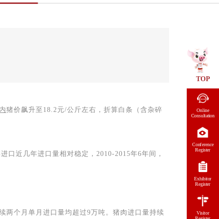
TOP
内
猪价飙升至
18.2
元
/
公斤左右，折算白条（含杂碎
Online
Consultation
Conference
Register
碎进口近几年进口量相对稳定，
2010-2015
年
6
年间，
Exhibitor
Register
续两个月单月进口量均超过
9
万吨。猪肉进口量持续
Visitor
Register