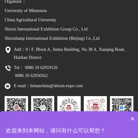
Organizer：
University of Minnesota
China Agricultural University
Shixin International Exhibition Group Co., Ltd
Shixinlamp International Exhibition (Beijing) Co.,Ltd
Add：9 / F, Block A, Jinma Building, No.38 A, Xueqing Road,
Haidian District
Tel： 0086 10 62919126
0086 10 62956562
E-mail：lemanchina@shixin-expo.com
×
Leman
WSE Wechat
Leman MP
Leman
Facebook
欢迎来到本网站，请问有什么可以帮您？
Wechat
Tiktok