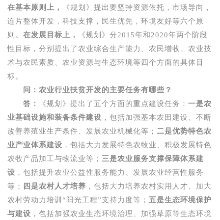
在基本原则上，
《规划》提出要坚持资源依托，市场导向，
连片整体开发，科技支撑，民生优先，环境友好等六个原
则。
在发展目标上，
《规划》分
2015
年和
2020
年两个阶段
性目标，分别提出了农业综合生产能力、农民增收、农业技
术与农民素质、农业资源与生态环境等四个方面的具体目
标。
问：农业行业扶贫开发的主要任务有哪些？
答：
《规划》提出了五个方面的重点建设任务：
一是农
业基础设施和装备条件建设
，包括加强基本农田建设、不断
改善养殖业生产条件、发展农业机械化等；
二是优势特色农
业产业体系建设
，包括大力发展特色农牧业、积极发展特色
农牧产品加工与物流业等；
三是农业服务支撑保障体系建
设
，包括提升农业公益性服务能力、发展农业经营性服务
等；
四是农村人才培养
，包括大力培养农村实用人才、加大
农村劳动力培训
“
阳光工程
”
支持力度等；
五是生态环境保护
与建设
，包括加强农业生态环境治理、加强草原等生态环境