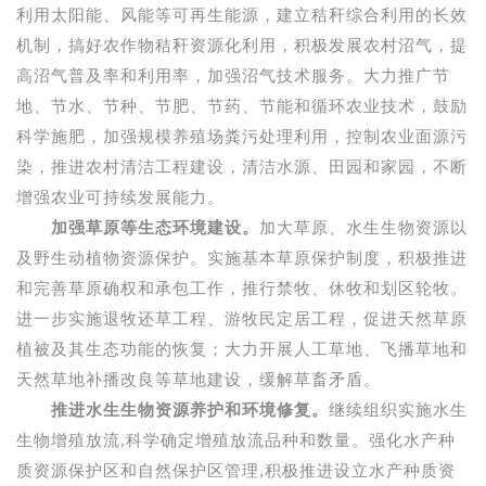
利用太阳能、风能等可再生能源，建立秸秆综合利用的长效
机制，搞好农作物秸秆资源化利用，积极发展农村沼气，提
高沼气普及率和利用率，加强沼气技术服务。大力推广节
地、节水、节种、节肥、节药、节能和循环农业技术，鼓励
科学施肥，加强规模养殖场粪污处理利用，控制农业面源污
染，推进农村清洁工程建设，清洁水源、田园和家园，不断
增强农业可持续发展能力。
加强草原等生态环境建设。
加大草原、水生生物资源以
及野生动植物资源保护。实施基本草原保护制度，积极推进
和完善草原确权和承包工作，推行禁牧、休牧和划区轮牧。
进一步实施退牧还草工程、游牧民定居工程，促进天然草原
植被及其生态功能的恢复；大力开展人工草地、飞播草地和
天然草地补播改良等草地建设，缓解草畜矛盾。
推进水生生物资源养护和环境修复。
继续组织实施水生
生物增殖放流
,
科学确定增殖放流品种和数量。强化水产种
质资源保护区和自然保护区管理
,
积极推进设立水产种质资