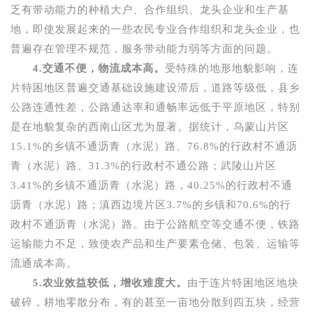
乏有带动能力的种植大户、合作组织、龙头企业和生产基
地，即使发展起来的一些农民专业合作组织和龙头企业，也
普遍存在管理不规范，服务带动能力弱等方面的问题。
4.
交通不便，物流成本高。
受特殊的地形地貌影响，连
片特困地区普遍交通基础设施建设滞后，道路等级低，县乡
公路连通性差，公路通达率和通畅率远低于平原地区，特别
是在地貌复杂的西南山区尤为显著。据统计，乌蒙山片区
15.1%
的乡镇不通沥青（水泥）路、
76.8%
的行政村不通沥
青（水泥）路、
31.3%
的行政村不通公路；武陵山片区
3.41%
的乡镇不通沥青（水泥）路，
40.25%
的行政村不通
沥青（水泥）路；滇西边境片区
3.7%
的乡镇和
70.6%
的行
政村不通沥青（水泥）路。由于公路航空等交通不便，铁路
运输能力不足，致使农产品和生产要素仓储、包装、运输等
流通成本高。
5.
农业效益较低，增收难度大。
由于连片特困地区地块
破碎，耕地零散分布，有的甚至一亩地分散到四五块，经营