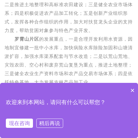
二是推进土地整理和高标准农田建设；三是健全农业市场体
系；四是积极促进农产品加工转化；五是创新产业组织形
式，发挥各种合作组织的作用，加大对扶贫龙头企业的支持
力度，帮助贫困对象参与特色产业开发。
罗霄山片区
的发展重点，一是合理开发利用水资源，因
地制宜修建一批中小水库，加快病险水库除险加固和山塘清
淤扩容，加强水库渠系配套与节水改造；二是以荒山荒地、
灾毁农田、空心村和废弃荒山复垦为重点，推进土地整理；
三是健全农业生产资料市场和农产品交易市场体系；四是依
托特色基地，大力发展农林产品加工业。
×
问：《规划》提出了哪些农业行业扶贫开发的重大项
目？
欢迎来到本网站，请问有什么可以帮您？
答：
《规划》提出了五大类农业行业扶贫开发项目，
一
是农业综合生产能力建设项目。
重点项目包括，新增千亿斤
现在咨询
稍后再说
粮食田间工程及农技服务体系、棉油糖生产基地、旱作节水
示范基地、国家现代农业示范区标准农田建设和标准化规模