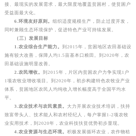
接、最现实的发展需求，最大限度地覆盖贫困村，使贫困户
受益面最大化。
6.
环境友好原则。
组织适度规模生产，防止过度开发，
同时兼顾生态环境保护，促进特色产业可持续发展。
（三）发展目标
1.
农业综合生产能力。
到
2015
年，贫困地区农田基础设
施有较大改善，保障人均
1.5
亩基本口粮田。到
2020
年，农
田基础设施明显改善。
2.
农民增收。
到
2015
年，片区内贫困农户力争实现
1
户
1
项农牧业增收项目。到
2020
年，初步构建特色农牧业产业
体系，贫困地区农民人均纯收入增长幅度高于全国平均水
平。
3.
农业技术与农民素质。
大力开展农业技术培训，扶持
致富带头人、技术能人和农村经纪人，每户掌握
1-2
项农牧
业实用技术，到
2020
年，农业科技扶贫优势初步显现。
4.
农业资源与生态环境。
积极发展循环农业，农作物秸