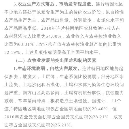
5.
农业生产方式落后，市场发育程度低。
连片特困地区
不少地方还处于以粮食生产为主的传统农业阶段，以自给性
农产品生产为主，农产品出售量、外调量少，市场化水平和
农产品商品率低。
2010
年连片特困地区农林牧渔业收入占
农村经济收入比重为
54.00%
，农业收入占农林牧渔业收入
比重为
63.31%
，农业总产值占农林牧渔业总产值的比重为
52.19%
，上述几项指标明显高于全国平均水平。
（二）农牧业发展的突出困难和制约因素
1.
生态环境脆弱，自然灾害频发。
连片特困地区地势起
伏多变，坡度大，土层薄，生态系统比较脆弱，部分地区水
土流失、土地沙化和石漠化、土壤和水体污染等生态环境问
题严重。南方山区高温多雨，土壤有机质分解快，抗蚀能力
减弱，常年暴雨冲刷，极易造成土壤侵蚀。据统计，
11
个
连片特困地区耕地面积仅占全国耕地面积的
20.40%
，但
2010
年农业受灾面积却占全国受灾总面积的
28.21%
，成灾
面积占全国成灾总面积的
26.21%
。