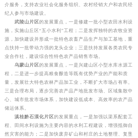
介服务，支持农业社会化服务组织、农村经销大户和农民经
纪人参与市场建设。
武陵山片区
的发展重点，一是修建一批小型农田水利设
施，实施山丘区
“
五小水利
”
工程；二是发挥独特的农牧业资
源，加快建设并形成一批特色农畜产品生产与加工基地，重
点扶持一批带动力强的龙头企业；三是扶持发展各类农民专
业合作社，建设综合性特色农产品销售市场。
乌蒙山片区
的发展重点，一是兴建山区小型水库水源工
程，二是进一步提高粮食酿造等既有优势产业的产能和质
量，发展壮大特色农林产品加工业，不断扩大市场占有率。
三是合理布局，逐步完善农产品产地批发市场、区域集散中
心、城市批发市场体系，加快建设低成本、高效率的农产品
储运体系。
滇桂黔石漠化片区
的发展重点，一是加强以渠系配套工
程、田间水利设施为主要内容的水利工程建设，增强抵御自
然灾害的能力；二是加快废弃矿山和村庄的土地整理、复垦