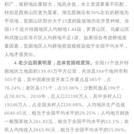
积广，坡耕地比重较大，地高水低，水土资源要素不匹配，
特别是西南山区更为显著。湖北恩施仅有
30%
左右的耕地为
平坝地，贫困山区部分大于
25
度的陡坡地仍在开垦种植。全
国
11
个连片特困地区人均耕地
1.44
亩，罗霄山区、乌蒙山区
和武陵山区等片区人均耕地不足
1
亩。如果综合考虑耕地质
量因素，贫困地区人均耕地资源规模远低于全国平均水平，
人地矛盾突出。
4.
老少边因素明显，总体贫困程度深。
全国
11
个连片特
困地区土地面积
139.05
万平方公里，共涉及
104
个地州市和
505
个县，其中国家扶贫开发工作重点县
385
个，占
76.24%
；老区县
171
个，占
33.86%
；少数民族县
196
个，
占
38.81%
。
2010
年，总人口
22180
万人，其中乡村人口
19246
万人，占全国乡村人口
26.68%
。人均地区生产总值
6640.05
元，相当于全国平均水平的
29.25%
；人均地方财政
一般预算收入
261.82
元，相当于全国平均水平的
12.1%
；农
民人均纯收入
2663.96
元，相当于全国平均水平的
55.96%
。