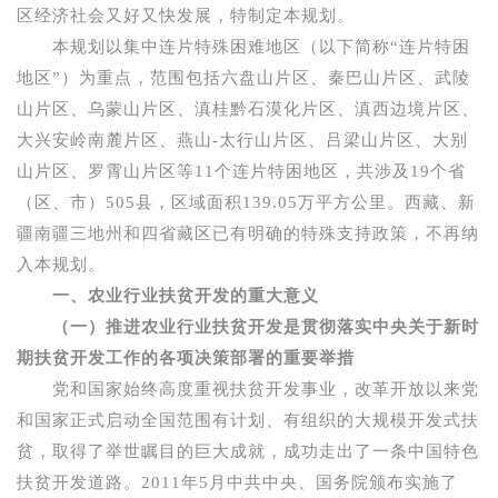
区经济社会又好又快发展，特制定本规划。
本规划以集中连片特殊困难地区（以下简称“连片特困
地区”）为重点，范围包括六盘山片区、秦巴山片区、武陵
山片区、乌蒙山片区、滇桂黔石漠化片区、滇西边境片区、
大兴安岭南麓片区、燕山
-
太行山片区、吕梁山片区、大别
山片区、罗霄山片区等
11
个连片特困地区，共涉及
19
个省
（区、市）
505
县，区域面积
139.05
万平方公里。西藏、新
疆南疆三地州和四省藏区已有明确的特殊支持政策，不再纳
入本规划。
一、农业行业扶贫开发的重大意义
（一）推进农业行业扶贫开发是贯彻落实中央关于新时
期扶贫开发工作的各项决策部署的重要举措
党和国家始终高度重视扶贫开发事业，改革开放以来党
和国家正式启动全国范围有计划、有组织的大规模开发式扶
贫，取得了举世瞩目的巨大成就，成功走出了一条中国特色
扶贫开发道路。
2011
年
5
月中共中央、国务院颁布实施了