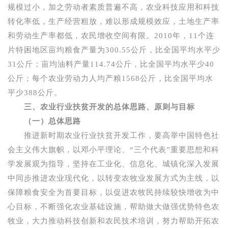
规模过小，加之劳动者素质普遍不高，农业科技应用和科技
转化率低，生产经营粗放，难以形成规模效应，土地生产率
和劳动生产率都低，农民增收空间有限。
2010
年，
11
个连
片特困地区亩均粮食产量为
300.55
公斤，比全国平均水平少
31
公斤；亩均油料产量
114.74
公斤，比全国平均水平少
40
公斤；每个农业劳动力人均产粮
1568
公斤，比全国平均水
平少
388
公斤。
三、农业行业扶贫开发的总体思路、原则与目标
（一）总体思路
推进新时期农业行业扶贫开发工作，要高举中国特色社
会主义伟大旗帜，以邓小平理论、“三个代表”重要思想和科
学发展观为指导，坚持在工业化、信息化、城镇化深入发展
中同步推进农业现代化，以转变农牧业发展方式为主线，以
保障粮食安全为首要目标，以促进农牧民持续较快增收为中
心目标，不断强化农业基础设施，帮助做大做强优势特色农
牧业，大力推动科技创新和农民技术培训，努力帮助开拓农