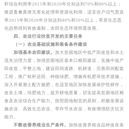
秆综合利用率
2015
年和
2020
年分别达到
70%
和
80%
以上；
推进畜禽粪便无害化处理和资源化利用，适宜农户沼气普及
率
2015
年和
2020
年分别达到
40%
和
50%
以上；草原生态恶
化趋势得到有效遏制，农田生态环境明显改善。
四、农业行业扶贫开发的主要任务
（一）农业基础设施和装备条件建设
加强基本农田建设。
加大贫困地区中低产田改造和水土
流失治理力度，加强贫困地区基本口粮田建设，实施中低产
田改造，平整土地，建设田间道路、机耕道，完善田间配套
工程，推广秸秆还田、种植绿肥、增施有机肥等技术措施，
深入开展测土配方施肥，在适宜地区加快发展保护性耕作，
改良土壤，培肥地力，提升耕地质量，切实提高贫困地区粮
食及农业综合生产能力。按照因地制宜的原则，积极发展设
施农业、高效生态农业、旱作节水农业，有效增强防灾抗灾
能力。
不断改善养殖业生产条件。
加快改善养殖业品种改良条