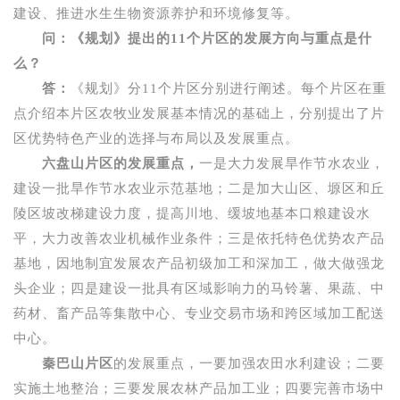
建设、推进水生生物资源养护和环境修复等。
问：《规划》提出的
11
个片区的发展方向与重点是什
么？
答：
《规划》分
11
个片区分别进行阐述。每个片区在重
点介绍本片区农牧业发展基本情况的基础上，分别提出了片
区优势特色产业的选择与布局以及发展重点。
六盘山片区的发展重点，
一是大力发展旱作节水农业，
建设一批旱作节水农业示范基地；二是加大山区、塬区和丘
陵区坡改梯建设力度，提高川地、缓坡地基本口粮建设水
平，大力改善农业机械作业条件；三是依托特色优势农产品
基地，因地制宜发展农产品初级加工和深加工，做大做强龙
头企业；四是建设一批具有区域影响力的马铃薯、果蔬、中
药材、畜产品等集散中心、专业交易市场和跨区域加工配送
中心。
秦巴山片区
的发展重点，一要加强农田水利建设；二要
实施土地整治；三要发展农林产品加工业；四要完善市场中