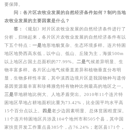
要保障。
问：各片区农牧业发展的自然经济条件如何？制约当地
农牧业发展的主要因素是什么？
答：
《规划》对片区农牧业发展的自然经济条件进行了
分析，归纳起来，各片区片农牧业发展的自然经济条件有以
下五个特点：
一是
地形地貌复杂、生态环境多样。连片特困
地区地势西高东低，以中山、低山、丘陵为主，海拔
500m
以上地区占国土总面积的
77.99%
。
二是
气候差异明显、生
物丰富多样。各片区山地气候垂直差异和植物垂直分布明
显，生物多样性丰富，其中滇西边境片区是我国物种与遗传
基因资源最丰富和珍稀濒危特有物种比例最高的地区之一。
三是
旱地耕地比例大、人地矛盾突出。
2010
年
11
个连片特
困地区旱地占耕地面积比重为
73.42%
，比全国平均水平高
15
个百分点以上。
四是
老少边因素明显、总体贫困程度深。
11
个连片特困地区共涉及
104
个地州市和
505
个县，其中国
家扶贫开发工作重点县
385
个，占
76.24%
；老区县
171
个，