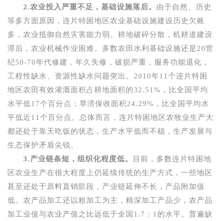
2.
农业投入严重不足，基础设施落后。
由于自然、历史
等多方面原因，连片特困地区农业基础设施建设历史欠账
多，农业抵御自然灾害能力弱。耕地破碎分散，机耕道建设
滞后，农业机械作业困难。多数农田水利基础设施还是
20
世
纪
50-70
年代修建，年久失修，破损严重，服务功能退化，
工程性缺水、资源性缺水问题突出。
2010
年
11
个连片特困
地区农田有效灌溉面积占耕地面积的
32.51%
，比全国平均
水平低
17
个百分点；旱涝保收面积
24.29%
，比全国平均水
平低近
11
个百分点。总体而言，连片特困地区农牧业生产大
都还处于靠天吃饭的状态，生产水平低而不稳，生产发展与
生态保护矛盾尖锐。
3.
产业链条短，组织化程度低。
目前，多数连片特困地
区农业生产在很大程度上仍延续传统的生产方式，一些地区
甚至还处于原料直销阶段，产业链延伸不长，产品附加值
低。农产品加工还以粗加工为主，精深加工产品少，农产品
加工业值与农业产值之比远低于全国
1.7
：
1
的水平。普遍缺