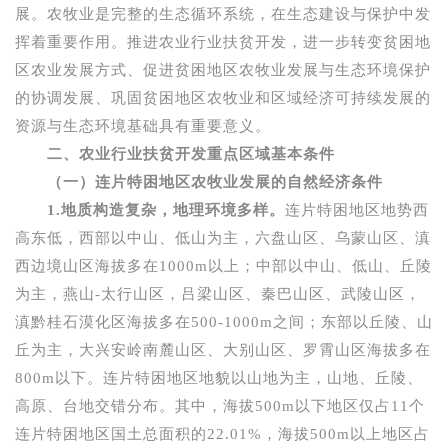
展。农牧业是完整的生态循环系统，在生态建设与保护中发
挥着重要作用。推进农业行业扶贫开发，进一步转变贫困地
区农业发展方式、促进贫困地区农牧业发展与生态环境保护
的协调发展、巩固贫困地区农牧业和区域经济可持续发展的
资源与生态环境基础具有重要意义。
二、农业行业扶贫开发重点区域基本条件
（一）连片特困地区农牧业发展的自然经济条件
1.
地质构造复杂，地理环境多样。
连片特困地区地势西
高东低，西部以中山、低山为主，六盘山区、乌蒙山区、滇
西边境山区海拔多在
1000m
以上；中部以中山、低山、丘陵
为主，燕山
-
太行山区，吕梁山区、秦巴山区、武陵山区，
滇黔桂石漠化区海拔多在
500-1000m
之间；东部以丘陵、山
丘为主，大兴安岭南麓山区、大别山区、罗霄山区海拔多在
800m
以下。连片特困地区地貌以山地为主，山地、丘陵、
高原、台地交错分布。其中，海拔
500m
以下地区仅占
11
个
连片特困地区国土总面积的
22.01%
，海拔
500m
以上地区占