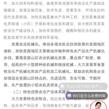
件，加大饲草饲料基地、健康养殖池塘等养殖业生产基础设
施建设，发展设施完备、技术先进、质量安全、环境友好的
现代化养殖场。加快实施畜禽水产良种工程。支持畜禽规模
化养殖场（小区）开展标准化改造和建设。加大牧区草原畜
牧业生产建设投入，加快草原围栏、棚圈和牧区水利建设，
配套发展节水高效灌溉饲草基地。
发展农业机械化。推动各项农机化扶持政策向贫困地区
倾斜，加快贫困地区主要粮油作物和特色农产品生产机械化
步伐。重视贫困山区农业机械化发展，重点推广轻便、耐
用、低耗的中小型耕种收机械和植保机械，大力发展草食畜
牧业生产机械化和农产品初加工机械化。鼓励农机制造企业
加强适合贫困山区特点的、先进适用、安全可靠、节能环
保、生产急需的小型农机具研发。
（二）特色优势农业产业体系建设
你们是怎么收费的呢
大力发展特色农牧业。
稳定粮食播种面积，优化品种结
构，提高单产和品质，加强粮食生产能力建设，提升贫困地