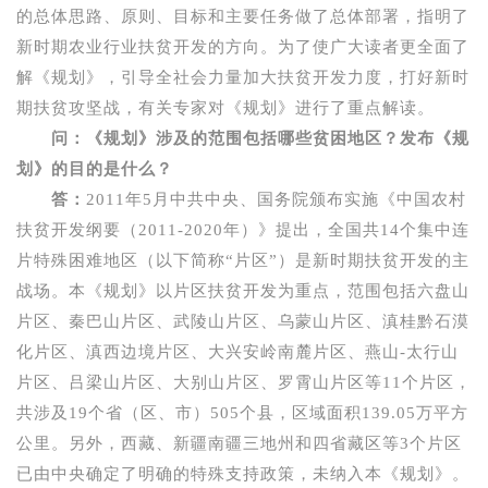
的总体思路、原则、目标和主要任务做了总体部署，指明了
新时期农业行业扶贫开发的方向。为了使广大读者更全面了
解《规划》，引导全社会力量加大扶贫开发力度，打好新时
期扶贫攻坚战，有关专家对《规划》进行了重点解读。
问：《规划》涉及的范围包括哪些贫困地区？发布《规
划》的目的是什么？
答：
2011
年
5
月中共中央、国务院颁布实施《中国农村
扶贫开发纲要（
2011-2020
年）》提出，全国共
14
个集中连
片特殊困难地区（以下简称
“
片区
”
）是新时期扶贫开发的主
战场。本《规划》以片区扶贫开发为重点，范围包括六盘山
片区、秦巴山片区、武陵山片区、乌蒙山片区、滇桂黔石漠
化片区、滇西边境片区、大兴安岭南麓片区、燕山
-
太行山
片区、吕梁山片区、大别山片区、罗霄山片区等
11
个片区，
共涉及
19
个省（区、市）
505
个县，区域面积
139.05
万平方
公里。另外，西藏、新疆南疆三地州和四省藏区等
3
个片区
已由中央确定了明确的特殊支持政策，未纳入本《规划》。