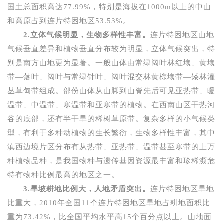
国土总面积高达
77.99%
，特别是海拔在
1000m
以上的中山
和高原占到连片特困地区
53.53%
。
2.
立体气候明显，生物多样性丰富。
连片特困地区山地
气候垂直差异和植物垂直分布较为明显，立体气候突出，特
别是南方山地更为显著。一般山体由常绿阔叶林红壤、黄壤
带—落叶、阔叶与常绿针叶、阔叶混交林黄棕壤带—矮林灌
丛草甸带组成。部份山体从山脚到山脊先后可见亚热带、暖
温带、中温带、寒温带和亚寒带的植物。在西南山区干热河
谷的底部，还有半干旱的稀树草原带。复杂多样的小气候类
型，有利于多种动植物的生长繁衍，生物多样性丰富，其中
滇西边境片区分布有从热带、亚热带、温带甚至寒带的上万
种植物品种，是我国物种与遗传基因资源最丰富和珍稀濒危
特有物种比例最高的地区之一。
3.
旱坡耕地比例大，人地矛盾突出。
连片特困地区旱地
比重大，
2010
年全国
11
个连片特困地区旱地占耕地面积比
重为
73.42%
，比全国平均水平高
15
个百分点以上。山地面