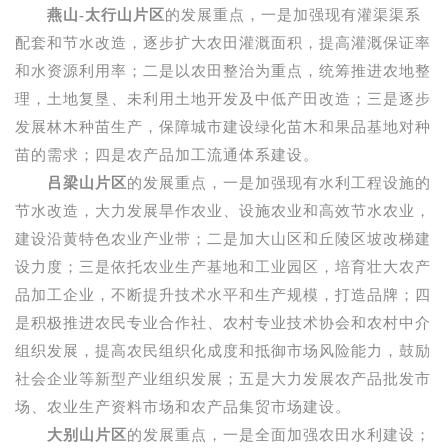
燕山
-
太行山片区
的发展重点，一是加强现有灌渠渠系
配套和节水改造，逐步扩大农田灌溉面积，提高灌溉保证率
和水资源利用率；二是以农田整治为重点，统筹推进农地整
理，土地复垦、未利用土地开发及中低产田改造；三是逐步
发展林木种苗生产，保障城市建设绿化苗木和果品基地对种
苗的需求；四是农产品加工流通体系建设。
吕梁山片区
的发展重点，一是加强现有水利工程设施的
节水改造，大力发展旱作农业、设施农业和高效节水农业，
建设沿黄特色农业产业带；二是加大山区和丘陵区坡改梯建
设力度；三是依托农业生产基地和工业园区，培育壮大农产
品加工企业，不断提升技术水平和生产规模，打造品牌；四
是积极推进农民专业合作社、农村专业技术协会和农村中介
组织发展，提高农民组织化成度和抵御市场风险能力，鼓励
社会企业等新型产业组织发展；五是大力发展农产品批发市
场、农业生产资料市场和农产品集贸市场建设。
大别山片区
的发展重点，一是全面加强农田水利建设；