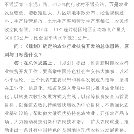
不通沥青（水泥）路、
31.3%
的行政村不通公路。
五是
农业
效益较低、增收难度大。片区耕地零散分布，经营规模过
小，生产经营粗放，土地生产率和劳动生产率都低，农民增
收空间有限。
2010
年，
11
个连片特困地区亩均粮食产量为
300.55
公斤，比全国平均水平低
31
公斤。
问：《规划》确定的农业行业扶贫开发的总体思路、原
则与目标是什么？
答：在总体思路上，
《规划》提出，推进新时期农业行
业扶贫开发工作，要高举中国特色社会主义伟大旗帜，以邓
小平理论、
“
三个代表
”
重要思想和科学发展观为指导，坚持
在工业化、信息化、城镇化深入发展中同步推进农业现代
化，以转变农牧业发展方式为主线，以保障粮食安全为首要
目标，以促进农牧民持续较快增收为中心目标，不断强化农
业基础设施，帮助做大做强优势特色农牧业，开拓农产品市
场，大力推动科技创新和农民技术培训，扩大农民就业，推
动走出一条具有中国特色的贫困地区现代农牧业发展道路。