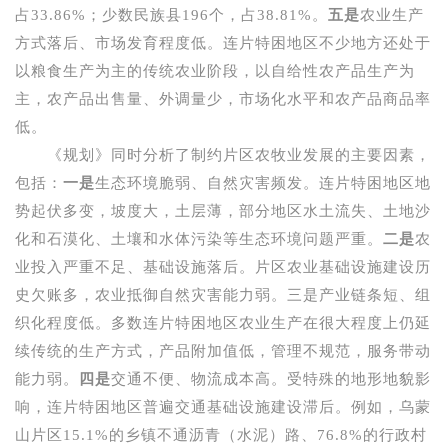
占
33.86%
；少数民族县
196
个，占
38.81%
。
五是
农业生产
方式落后、市场发育程度低。连片特困地区不少地方还处于
以粮食生产为主的传统农业阶段，以自给性农产品生产为
主，农产品出售量、外调量少，市场化水平和农产品商品率
低。
《规划》同时分析了制约片区农牧业发展的主要因素，
包括：
一是
生态环境脆弱、自然灾害频发。连片特困地区地
势起伏多变，坡度大，土层薄，部分地区水土流失、土地沙
化和石漠化、土壤和水体污染等生态环境问题严重。
二是
农
业投入严重不足、基础设施落后。片区农业基础设施建设历
史欠账多，农业抵御自然灾害能力弱。三是产业链条短、组
织化程度低。多数连片特困地区农业生产在很大程度上仍延
续传统的生产方式，产品附加值低，管理不规范，服务带动
能力弱。
四是
交通不便、物流成本高。受特殊的地形地貌影
响，连片特困地区普遍交通基础设施建设滞后。例如，乌蒙
山片区
15.1%
的乡镇不通沥青（水泥）路、
76.8%
的行政村