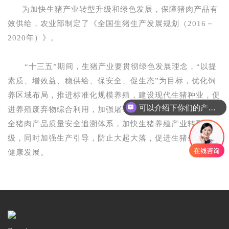
为加快生猪产业转型升级和绿色发展，保障猪肉产品有
效供给，农业部制定了《全国生猪生产发展规划（
2016
－
2020
年）》。
“
十三五
”
期间，生猪产业要贯彻绿色发展理念，
“
以提
素质、增效益、稳供给、保安全、促生态
”
为目标，优化饲
养区域布局，推进标准化规模养殖，建设现代生猪种业，促
可以介绍下你们的产品么
进养殖废弃物综合利用，加强屠宰监管和疫病防控，建立健
全猪肉产品质量安全追溯体系，加快生猪养殖产业转型升
级，同时加强生产引导，防止大起大落，促进生猪生产持续
健康发展。