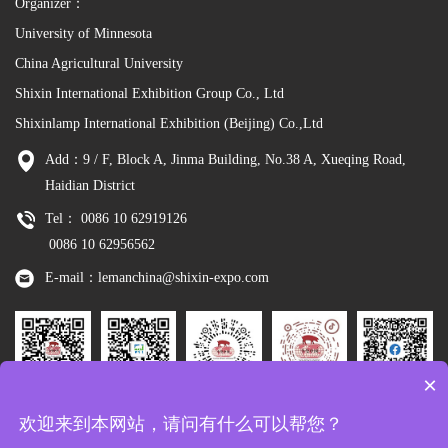
Organizer：
University of Minnesota
China Agricultural University
Shixin International Exhibition Group Co., Ltd
Shixinlamp International Exhibition (Beijing) Co.,Ltd
Add：9 / F, Block A, Jinma Building, No.38 A, Xueqing Road,
Haidian District
Tel： 0086 10 62919126
0086 10 62956562
E-mail：lemanchina@shixin-expo.com
×
Leman
WSE Wechat
Leman MP
Leman
Facebook
欢迎来到本网站，请问有什么可以帮您？
Wechat
Tiktok