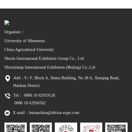
Organizer：
University of Minnesota
China Agricultural University
Shixin International Exhibition Group Co., Ltd
Shixinlamp International Exhibition (Beijing) Co.,Ltd
Add：9 / F, Block A, Jinma Building, No.38 A, Xueqing Road,
Haidian District
Tel： 0086 10 62919126
0086 10 62956562
E-mail：lemanchina@shixin-expo.com